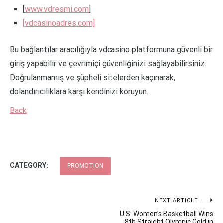
[
www.vdresmi.com
]
[vdcasinoadres.com]
Bu bağlantılar aracılığıyla vdcasino platformuna güvenli bir
giriş yapabilir ve çevrimiçi güvenliğinizi sağlayabilirsiniz.
Doğrulanmamış ve şüpheli sitelerden kaçınarak,
dolandırıcılıklara karşı kendinizi koruyun.
Back
CATEGORY:
PROMOTION
Post
NEXT ARTICLE
U.S. Women’s Basketball Wins
8th Straight Olympic Gold in