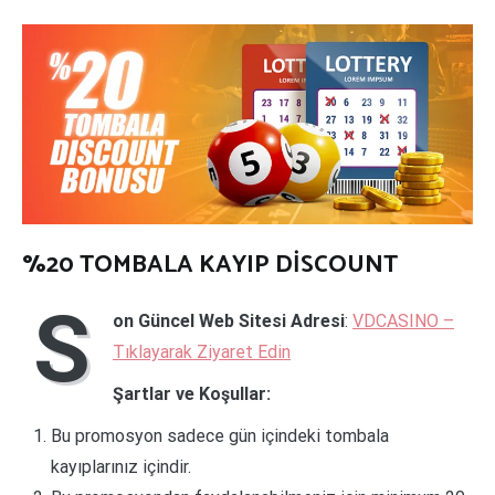
%20 TOMBALA KAYIP DİSCOUNT
S
on Güncel Web Sitesi Adresi
:
VDCASINO –
Tıklayarak Ziyaret Edin
Şartlar ve Koşullar:
Bu promosyon sadece gün içindeki tombala
kayıplarınız içindir.